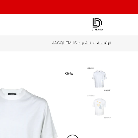
الانتقال
إلى
المحتوى
الرئيسية
تيشيرت JACQUEMUS
-36%